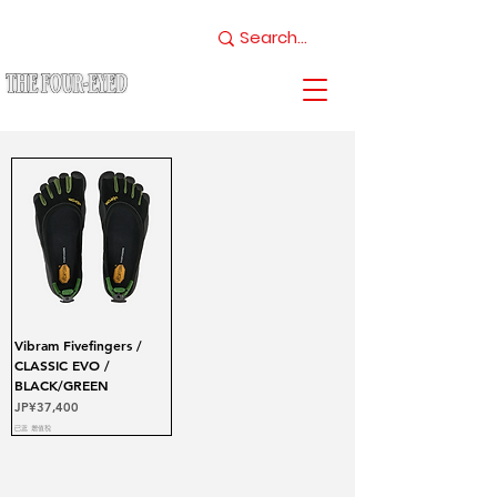
Vibram Fivefingers /
CLASSIC EVO /
BLACK/GREEN
價格
JP¥37,400
已含 增值税