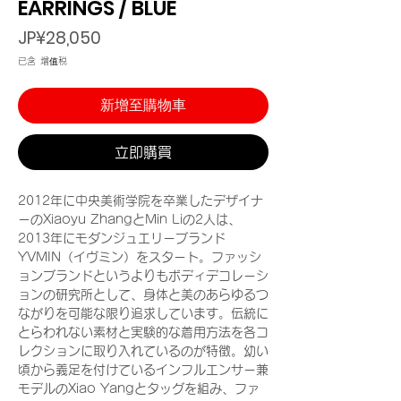
EARRINGS / BLUE
價
JP¥28,050
格
已含 增值税
新增至購物車
立即購買
2012年に中央美術学院を卒業したデザイナ
ーのXiaoyu ZhangとMin Liの2人は、
2013年にモダンジュエリーブランド
YVMIN（イヴミン）をスタート。ファッシ
ョンブランドというよりもボディデコレーシ
ョンの研究所として、身体と美のあらゆるつ
ながりを可能な限り追求しています。伝統に
とらわれない素材と実験的な着用方法を各コ
レクションに取り入れているのが特徴。幼い
頃から義足を付けているインフルエンサー兼
モデルのXiao Yangとタッグを組み、ファ