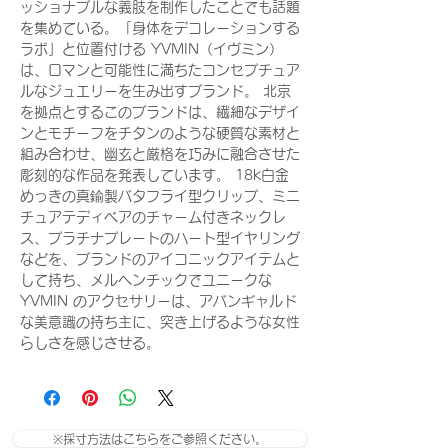
ッショナブルな義肢を制作したことでも話題
を集めている。「身体をデコレーションする
ラボ」と位置付ける YVMIN（イヴミン）
は、ロマンと可能性に満ちたコンセプチュア
ルなジュエリーを生み出すブランド。 北京
を拠点とするこのブランドは、繊細なデザイ
ンとモチーフをチタンのような硬質な素材と
組み合わせ、幽玄と厳格を巧みに融合させた
彫刻的な作品を発表しています。 18k白金
めっきの真鍮製バタフライ型クリップ、ミニ
チュアテディベアのチャーム付きネックレ
ス、プラチナプレートのハート型イヤリング
などを、ブランドのアイコニックアイテムと
して持ち、メルヘンチックでユニークな
YVMIN のアクセサリーは、アバンギャルド
な美意識の持ち主に、突き上げるような女性
らしさを感じさせる。
※採寸方法はこちらをご参照ください。