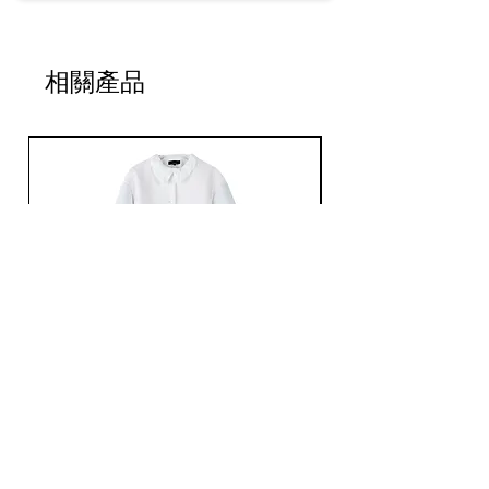
相關產品
Ans Dotsloevner / QUILTING LONG COAT /
Ans Dotsloevner / DOUB
WHITE
價格
JP¥165,000