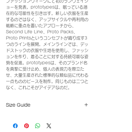
ファッションウィークにて初のランウェイシ
ョーを発表。prototypesは、眠っている潜
在的な可能性を引き出す。新しい衣服を生産
するのではなく、アップサイクルや再利用の
戦略に重点を置いたアプローチから、
Second Life Line、Proto Packs、
Proto Printsというコンセプトが織り成す3
つのラインを展開。メインラインでは、デッ
ドストックの衣服や生地を使用し、ファッシ
ョンを作り、着ることに対する持続可能な姿
勢を促進。prototypesは、そのブランド名
を真摯に受け止め、個人の表現力を際立た
せ、大量生産された標準的な類似品に代わる
一点もののピースを制作。同じものは二つと
なく、これこそがアイデアなのだ。
Size Guide
XSサイズ
ウエスト：72cm