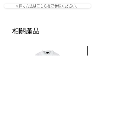
ヒップ：124cm
※採寸方法はこちらをご参照ください。
股上：25cm
股下：85cm
相關產品
Ans Dotsloevner / QUILTING LONG COAT /
Ans Dotsloevner / DOUB