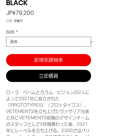
BLACK
價
JP¥79,200
格
已含 增值税
SIZE
*
新增至購物車
立即購買
ローラ・ベハムとカラム・ピジョンの2人に
よって2021年に設立された
『PROTOTYPES』（プロトタイプス）。
VETEMENTSを立ち上げたヴァザリア兄弟
と共にVETEMENTS初期のデザインチーム
のスタッフとして5年間携わった後、2021
年にレーベルを立ち上げる。23SSではパリ