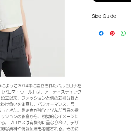
Size Guide
XSサイズ
肩幅：34cm
身幅：42.5cm
着丈：48cm
袖丈：18.5cm
ンナ)によって2014年に設立されたバルセロナを
ool［パロマ・ウール］は、アーティスティック
。設立以来、ファッションと他の芸術分野と
た掛け合いを企画し、パフォーマンス、写
化してきた。創始者が独学で学んだ写真の探
ァッションの影響から、視覚的なイメージに
する。プロセスは有機的に重なり合い、デザ
来的な資料や情報伝達も考慮される。その結