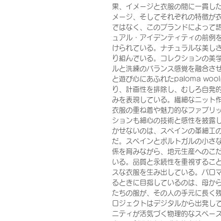
果、イメージと衣服の間に一貫し
メージ、そしてそれぞれの特徴が
ではなく、このブランドによって
ュアル・アイデンティティの前例
けられている。ナチュラルな美し
り組んでいる。コレクションの美
ルと洗練のバランス感覚を融合さ
と遊び心にあふれたpaloma w
り、計画性を排除し、むしろ自発
みを表現している。繊細なニット
衣服の重ね着や魅力的なファブリ
ションも細心の技術と感性を披露
かせないのは、スペインの革細工
だ。スペインとポルトガルの小さ
係を育みながら、地元生産へのこ
いる。品質と永続性を重視するこ
スな衣服を生み出している。パロ
るときに目指しているのは、母か
たちの服が、その人の手元に長く
ロジェクトはデジタルから出発し
ニティが活気づく物理的なスペー