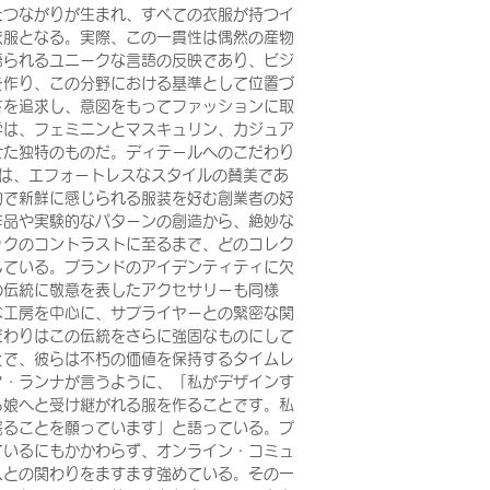
たつながりが生まれ、すべての衣服が持つイ
衣服となる。実際、この一貫性は偶然の産物
語られるユニークな言語の反映であり、ビジ
を作り、この分野における基準として位置づ
さを追求し、意図をもってファッションに取
学は、フェミニンとマスキュリン、カジュア
せた独特のものだ。ディテールへのこだわり
oolは、エフォートレスなスタイルの賛美であ
的で新鮮に感じられる服装を好む創業者の好
作品や実験的なパターンの創造から、絶妙な
ックのコントラストに至るまで、どのコレク
している。ブランドのアイデンティティに欠
の伝統に敬意を表したアクセサリーも同様
な工房を中心に、サプライヤーとの緊密な関
だわりはこの伝統をさらに強固なものにして
とで、彼らは不朽の価値を保持するタイムレ
マ・ランナが言うように、「私がデザインす
ら娘へと受け継がれる服を作ることです。私
残ることを願っています」と語っている。プ
ているにもかかわらず、オンライン・コミュ
スとの関わりをますます強めている。その一