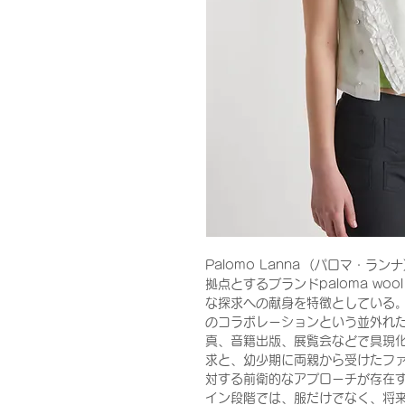
Palomo Lanna (パロマ・ラ
拠点とするブランドpaloma w
な探求への献身を特徴としている
のコラボレーションという並外れ
真、音籍出版、展覧会などで具現
求と、幼少期に両親から受けたフ
対する前衛的なアプローチが存在
イン段階では、服だけでなく、将