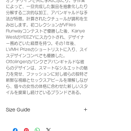
オブ デザインで共に学んだふたり。手作業
によって、一旦完成した製品を抽象化したり
分解する二次的な加工、アバンギャルドな手
法が特徴。計算されたクチュールが調和を生
み出します。初コレクションがVFiles
Runwayコンテストで優勝した後、Kanye
WestのYEEZYにスカウトされ、デザイナ
ー務めていた経歴を持つ。その1年後、
LVMH Prizeのショートリストに入り、スイ
スデザインコンペでも優勝した。
Ottolingerのパンクでアバンギャルドな彼
らのデザインは、スマートなシルエットの魅
力を見せ、ファッションに対し彼らの独特で
新鮮な視線とセックスアピールを理解しなが
ら、個々の女性の体格に合わせた新しいスタ
イルを提案し続けているブランドである。
Size Guide
着丈：167cm
身幅：37cm