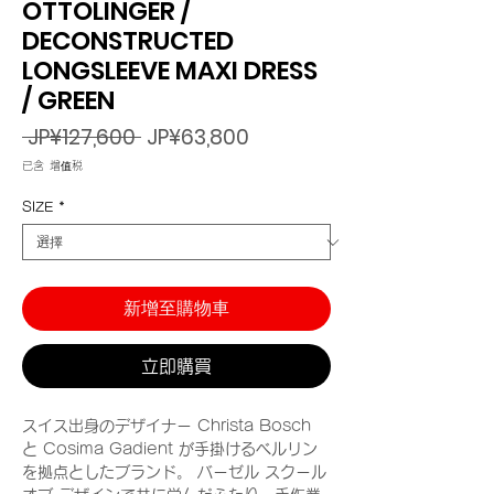
OTTOLINGER /
DECONSTRUCTED
LONGSLEEVE MAXI DRESS
/ GREEN
一
促
 JP¥127,600 
JP¥63,800
般
銷
已含 增值税
價
價
格
格
SIZE
*
新增至購物車
立即購買
スイス出身のデザイナー Christa Bosch
と Cosima Gadient が手掛けるベルリン
を拠点としたブランド。 バーゼル スクール