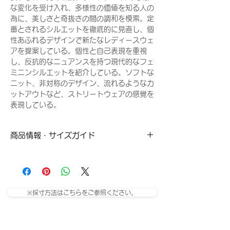
な変化を受け入れ、多様性の価値を知る人の
為に、美しさと奇抜さの間の調和を模索。定
番とされるシルエットを徹底的に見直し、個
性あふれるデザインで新たなレディースウェ
アを提案している。個性と自己表現を重視
し、反抗的なニュアンスを持つ現代的なフェ
ミニンシルエットを紹介している。ソフトな
ニット、非対称のデザイン、流れるようなカ
ットアウトなど、ストリートウェアの感覚を
表現している。
商品情報・サイズガイド
Sサイズ
Mサイズ
肩幅：42cm
肩幅：43cm
※採寸方法はこちらをご参照ください。
身幅：48.5cm
身幅：51cm
着丈：63cm
着丈：64cm