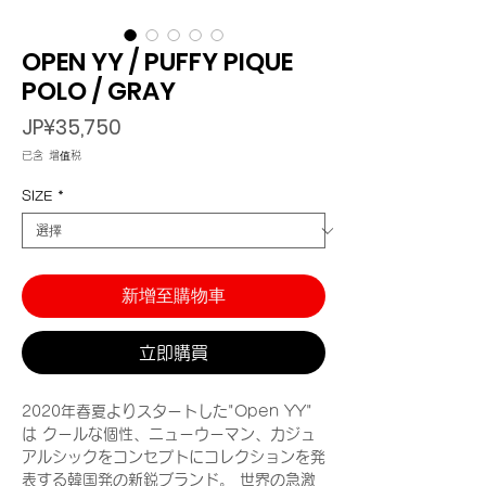
OPEN YY / PUFFY PIQUE
POLO / GRAY
價
JP¥35,750
格
已含 增值税
SIZE
*
新增至購物車
立即購買
2020年春夏よりスタートした"Open YY"
は クールな個性、ニューウーマン、カジュ
アルシックをコンセプトにコレクションを発
表する韓国発の新鋭ブランド。 世界の急激