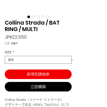
Collina Strada / BAT
RING / MULTI
價
JP¥22,550
格
已含 增值税
SIZE
*
新增至購物車
立即購買
Collina Strada（コリーナ ストラーダ）
デザイナーである Hillary Taymour（ヒラ