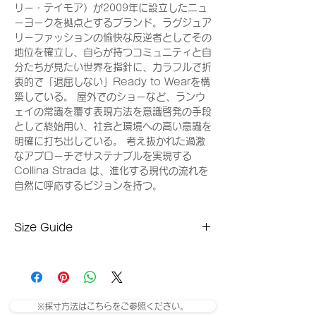
リー・テイモア）が2009年に設立したニュ
ーヨークを拠点とするブランド。ラグジュア
リーファッションの愉快な反逆者としてその
地位を確立し、自らが持つコミュニティと自
分たちが見たい世界を指針に、カラフルで折
衷的で「退屈しない」Ready to Wearを構
築している。 屋外でのショーなど、ランウ
ェイの常識を覆す表現方法を意識啓発の手段
として終始用い、社会と環境への高い意識を
明確に打ち出している。 考え抜かれた過激
なアプローチでサステナブルを実現する
Collina Strada は、進化する現代の流れを
自然に呼応するビジョンを持つ。
Size Guide
SIZE
Diameter
UK/
Europe
of
Australia
Ring in
MM
※採寸方法はこちらをご参照ください。