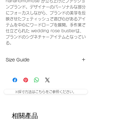
hananomomose が立ち上げたファッショ
ンブランド。デザイナーのパーソナルな部分
にフォーカスしながら、ブランドの美学を反
映させたフェティッシュで遊び心があるアイ
テムを中心にワードローブを展開。手作業で
仕立てられた wedding rose bustierは、
ブランドのシグネチャーアイテムとなってい
る。
Size Guide
Sサイズ(平置き採寸)
総丈：42cm
身幅：47cm
肩幅：40cm
※採寸方法はこちらをご参照ください。
袖丈：62cm
Mサイズ
総丈：43cm
身幅：49cm
相關產品
肩幅：42cm
袖丈：63cm