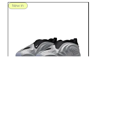
Lサイズ
New in
New in
総丈：44cm
身幅：50cm
肩幅：44cm
袖丈：63cm
NIKE / FIRST SIGHT SHADOW / METALLIC
NIKE / FIRST SIGHT SHA
SILVER / BLACK
MULTI-COLOR-MTLC DA
價格
價格
JP¥21,560
JP¥21,560
已含 增值税
已含 增值税