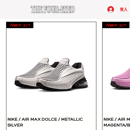
登入
New in
New in
NIKE / AIR MAX DOLCE / METALLIC
NIKE / AIR 
快速瀏覽
SILVER
MAGENTA/B