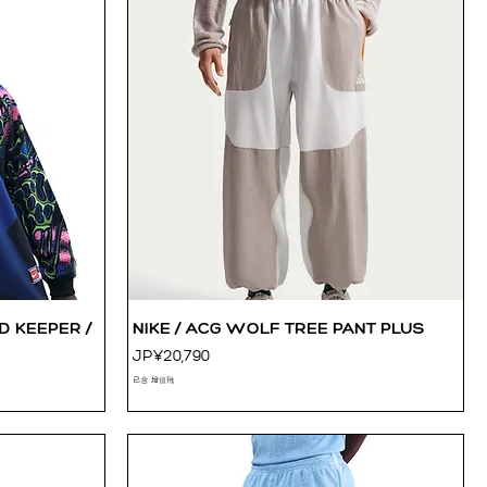
D KEEPER /
NIKE / ACG WOLF TREE PANT PLUS
快速瀏覽
價格
JP¥20,790
已含 增值税