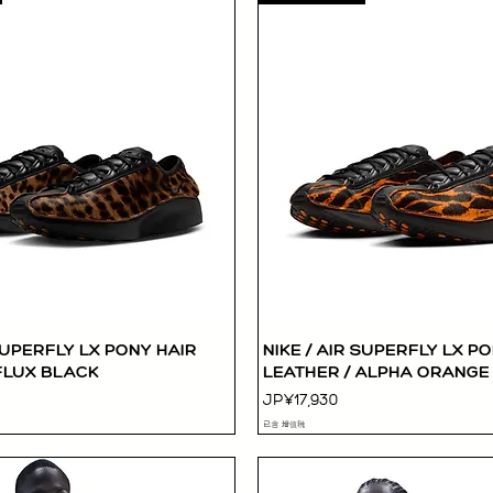
 SUPERFLY LX PONY HAIR
NIKE / AIR SUPERFLY LX P
快速瀏覽
快速瀏覽
FLUX BLACK
LEATHER / ALPHA ORANGE
價格
JP¥17,930
已含 增值税