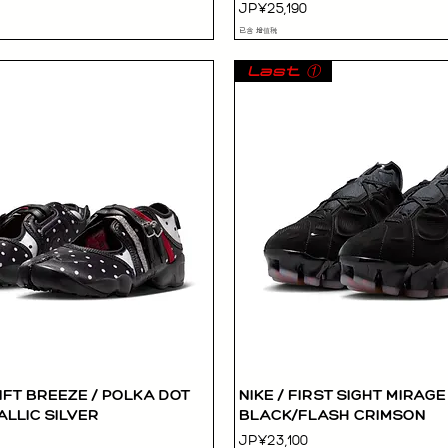
價格
JP¥25,190
已含 增值税
Last ①
RIFT BREEZE / POLKA DOT
NIKE / FIRST SIGHT MIRAGE 
快速瀏覽
快速瀏覽
LLIC SILVER
BLACK/FLASH CRIMSON
價格
JP¥23,100