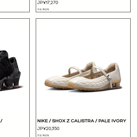
價格
JP¥17,270
已含 增值税
/
NIKE / SHOX Z CALISTRA / PALE IVORY
快速瀏覽
價格
JP¥20,350
已含 增值税