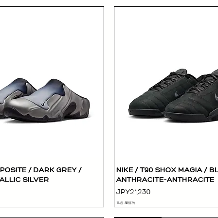
GPOSITE / DARK GREY /
NIKE / T90 SHOX MAGIA / 
快速瀏覽
快速瀏覽
LLIC SILVER
ANTHRACITE-ANTHRACITE
價格
JP¥21,230
已含 增值税