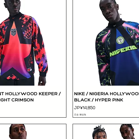
MNT HOLLYWOOD KEEPER /
NIKE / NIGERIA HOLLYWOO
快速瀏覽
快速瀏覽
IGHT CRIMSON
BLACK / HYPER PINK
價格
JP¥14,850
已含 增值税