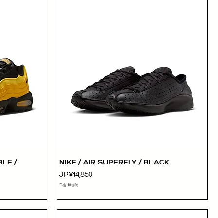
BLE /
NIKE / AIR SUPERFLY / BLACK
快速瀏覽
價格
JP¥14,850
已含 增值税