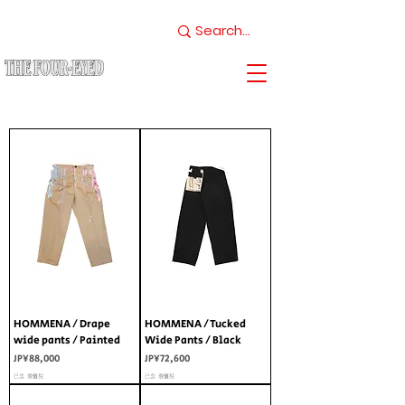
HOMMENA / Drape
HOMMENA / Tucked
wide pants / Painted
Wide Pants / Black
價格
價格
JP¥88,000
JP¥72,600
已含 增值税
已含 增值税