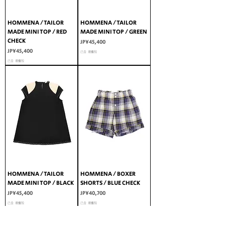
HOMMENA / TAILOR
HOMMENA / TAILOR
MADE MINI TOP / RED
MADE MINI TOP / GREEN
CHECK
價格
JP¥45,400
價格
JP¥45,400
已含 增值税
已含 增值税
HOMMENA / TAILOR
HOMMENA / BOXER
MADE MINI TOP / BLACK
SHORTS / BLUE CHECK
價格
價格
JP¥45,400
JP¥40,700
已含 增值税
已含 增值税