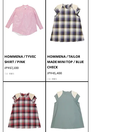
HOMMENA / TYVEC
HOMMENA / TAILOR
SHIRT / PINK
MADE MINI TOP / BLUE
CHECK
價格
JP¥67,100
價格
JP¥45,400
已含 增值税
已含 增值税